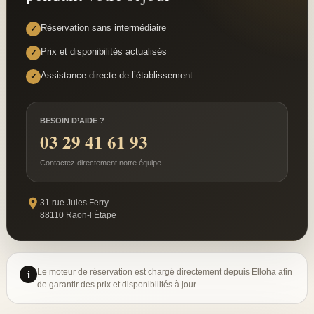
Réservation sans intermédiaire
✓
Prix et disponibilités actualisés
✓
Assistance directe de l’établissement
✓
BESOIN D’AIDE ?
03 29 41 61 93
Contactez directement notre équipe
31 rue Jules Ferry
88110 Raon-l’Étape
i
Le moteur de réservation est chargé directement depuis Elloha afin
de garantir des prix et disponibilités à jour.