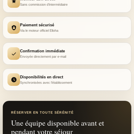
DIMANCHE
Sans commission d’intermédiaire
9h00 — 16h00
RÉSERVER DIRECTEMENT
APPELER LE 03 29 41 61 93
Paiement sécurisé
12h00 — 13h30
SERVICE DU MIDI
FRANÇAIS
ENGLISH
Via le moteur officiel Elloha
19h00 — 20h30
SERVICE DU SOIR
Restaurant fermé le dimanche soir et le lundi.
Confirmation immédiate
Envoyée directement par e-mail
Disponibilités en direct
Synchronisées avec l’établissement
RÉSERVER EN TOUTE SÉRÉNITÉ
Une équipe disponible avant et
pendant votre séjour